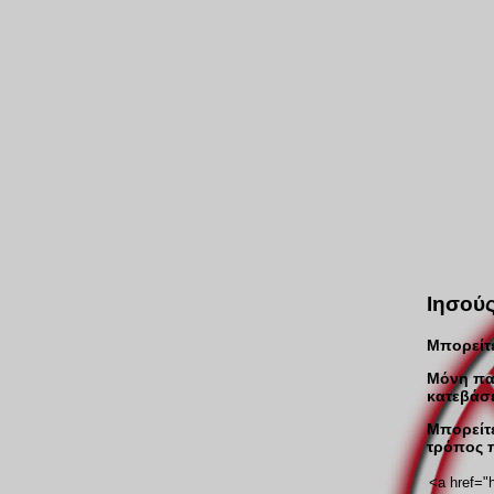
Ιησού
Μπορείτε
Μόνη παρ
κατεβάσε
Μπορείτε
τρόπος π