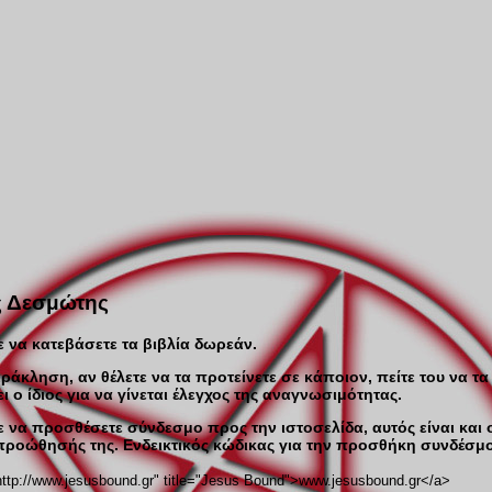
ς Δεσμώτης
 να κατεβάσετε τα βιβλία δωρεάν.
άκληση, αν θέλετε να τα προτείνετε σε κάποιον, πείτε του να τα
ι ο ίδιος για να γίνεται έλεγχος της αναγνωσιμότητας.
 να προσθέσετε σύνδεσμο προς την ιστοσελίδα, αυτός είναι και 
ροώθησής της. Ενδεικτικός κώδικας για την προσθήκη συνδέσμ