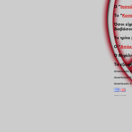
Ο "
Ιησο
Το "
Κοιτ
Όσοι είχ
διαβάσο
Το τρίτο
Ο "
Απόκ
Ο Μιχάλη
Τα εξώφ
downloads Ι
downloads Κ
downloads Α
il messaggero non e importante