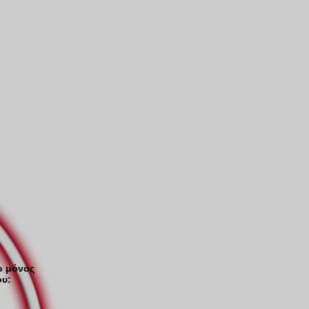
ο μόνος
ου: