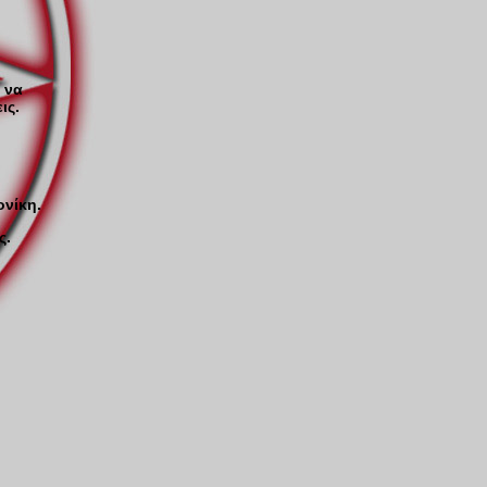
 να
ις.
ονίκη.
ς.