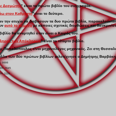
ύς Δεσμώτης
" είναι το πρώτο βιβλίο του συγγραφέα.
άω στον Καθρέφτη
"είναι το δεύτερο.
αν την ατυχία να διαβάσουν τα δυο πρώτα βιβλία, παρακαλούνται
υν
αυτό το κείμενο
με κάποιες σχετικές διορθώσεις και διευκρινίσε
 βιβλίο θα αναρτηθεί όταν είναι ο Καιρός του.
ληρος των Απόκληρων
" είναι το τέταρτο βιβλίο.
ς Παπαδόπουλος είναι μηχανολόγος μηχανικός. Ζει στη Θεσσαλ
υλλα των δύο πρώτων βιβλίων φιλοτέχνησε ο Δημήτρης Βαρβάκη
Δ: 9886
ΣΚ: 7645
ΤΑ: 1116